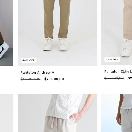
37
%
OFF
44
%
OFF
Pantalon Elgin 
Pantalon Andrew V
$39.900,00
$2
$45.000,00
$25.000,00