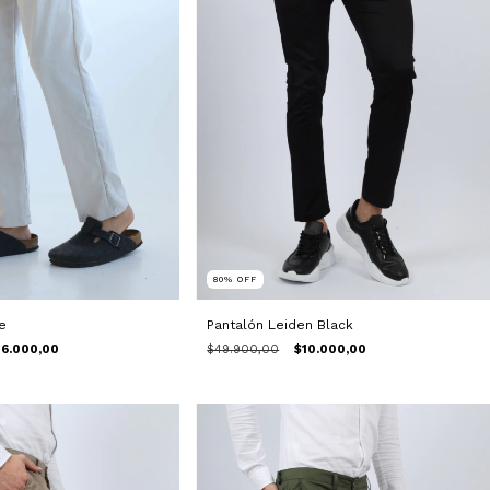
80
%
OFF
Pantalón Leiden Black
e
$49.900,00
$10.000,00
6.000,00