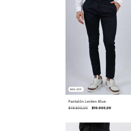
80
%
OFF
Pantalón Leiden Blue
$49.900,00
$10.000,00