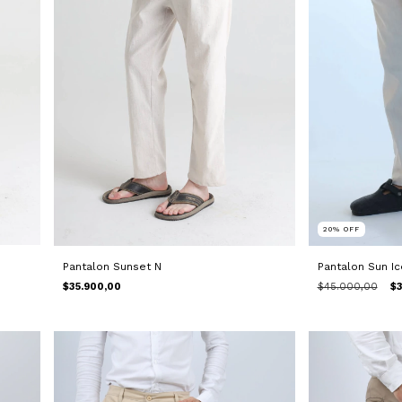
20
%
OFF
Pantalon Sunset N
Pantalon Sun Ic
$35.900,00
$45.000,00
$3