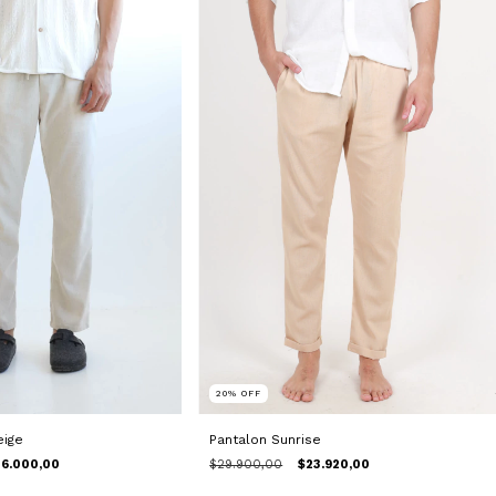
20
%
OFF
Pantalon Sunrise
eige
$29.900,00
$23.920,00
6.000,00