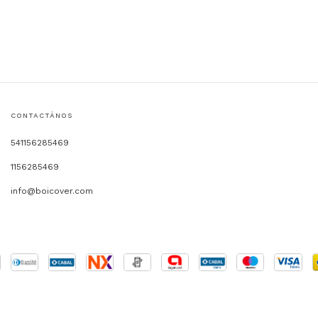
CONTACTÁNOS
541156285469
1156285469
info@boicover.com