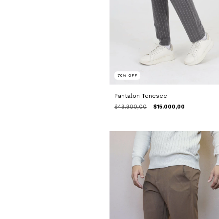
70
%
OFF
Pantalon Tenesee
$49.900,00
$15.000,00