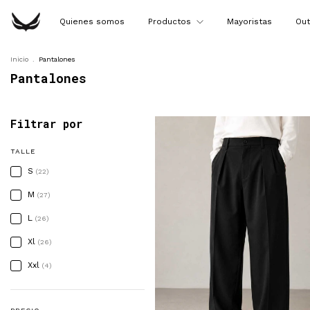
Quienes somos
Productos
Mayoristas
Out
Inicio
.
Pantalones
Pantalones
Filtrar por
TALLE
S
(22)
M
(27)
L
(26)
Xl
(26)
Xxl
(4)