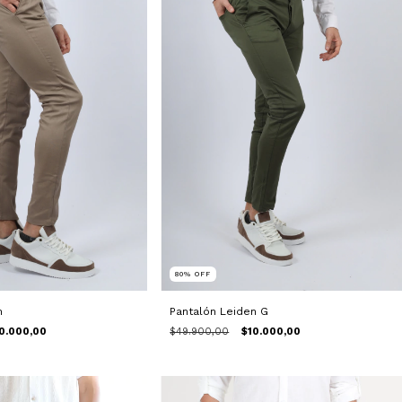
80
%
OFF
n
Pantalón Leiden G
0.000,00
$49.900,00
$10.000,00