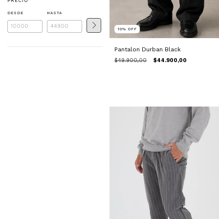
PRECIO
DESDE
HASTA
10
%
OFF
Pantalon Durban Black
$49.900,00
$44.900,00