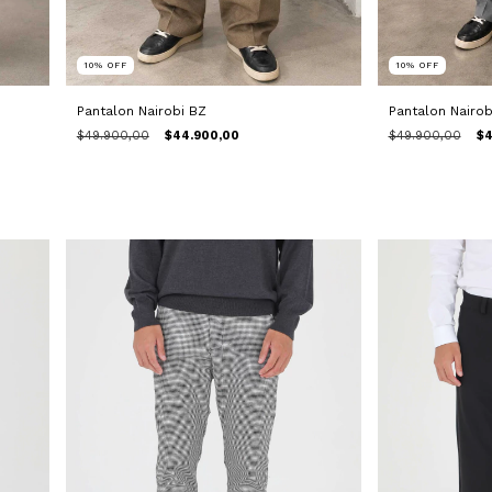
10
%
OFF
10
%
OFF
Pantalon Nairobi BZ
Pantalon Nairob
$49.900,00
$44.900,00
$49.900,00
$4