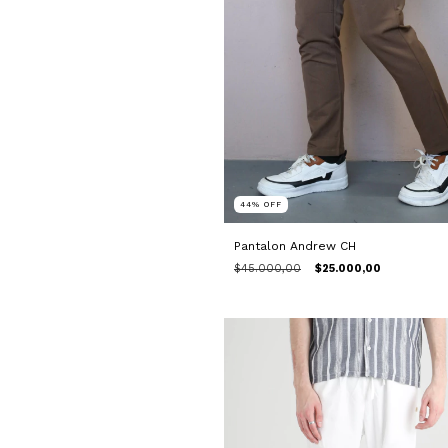
44
%
OFF
Pantalon Andrew CH
$45.000,00
$25.000,00