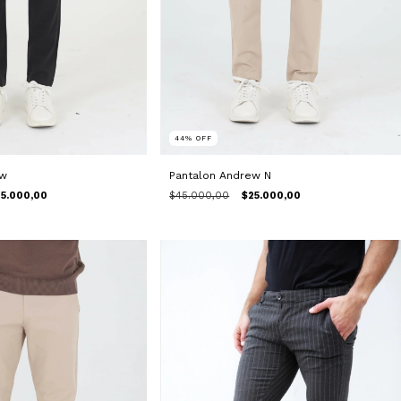
44
%
OFF
ew
Pantalon Andrew N
5.000,00
$45.000,00
$25.000,00