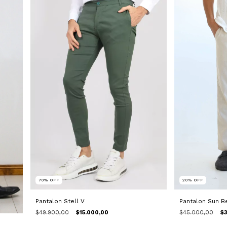
70
%
OFF
20
%
OFF
Pantalon Stell V
Pantalon Sun B
$49.900,00
$15.000,00
$45.000,00
$3