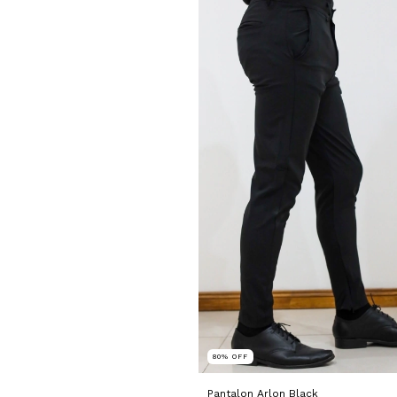
80
%
OFF
Pantalon Arlon Black