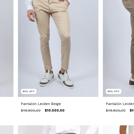
80
%
OFF
80
%
OFF
Pantalón Leiden Beige
Pantalón Leide
$49.900,00
$10.000,00
$49.900,00
$1