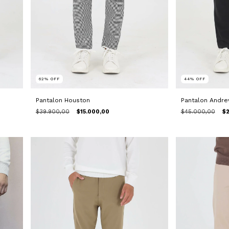
62
%
OFF
44
%
OFF
Pantalon Houston
Pantalon Andr
$39.900,00
$15.000,00
$45.000,00
$2