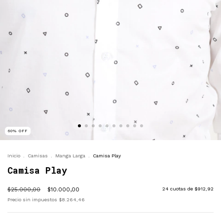
60
%
OFF
Inicio
.
Camisas
.
Manga Larga
.
Camisa Play
Camisa Play
$25.000,00
$10.000,00
24
cuotas de
$912,92
Precio sin impuestos
$8.264,46