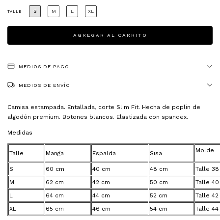
S
M
L
XL
TALLE
MEDIOS DE PAGO
MEDIOS DE ENVÍO
Camisa estampada. Entallada, corte Slim Fit. Hecha de poplin de
algodón premium. Botones blancos. Elastizada con spandex.
Medidas
Molde
Talle
Manga
Espalda
Sisa
S
60 cm
40 cm
48 cm
Talle 38
M
62 cm
42 cm
50 cm
Talle 40
L
64 cm
44 cm
52 cm
Talle 42
XL
65 cm
46 cm
54 cm
Talle 44