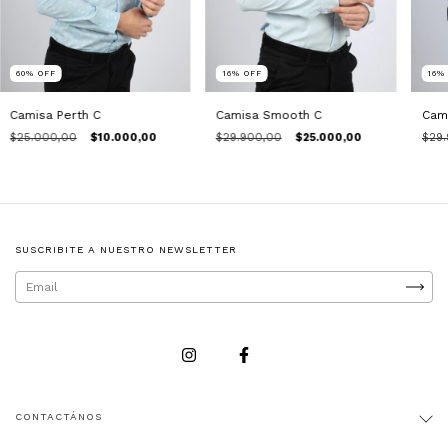
60
%
OFF
16
%
OFF
16
Camisa Perth C
Camisa Smooth C
Cam
$25.000,00
$10.000,00
$29.900,00
$25.000,00
$29.
SUSCRIBITE A NUESTRO NEWSLETTER
CONTACTÁNOS