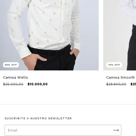
16
%
OFF
60
%
OFF
Camisa Smooth
Camisa Wells
$29.900,00
$2
$25.000,00
$10.000,00
SUSCRIBITE A NUESTRO NEWSLETTER