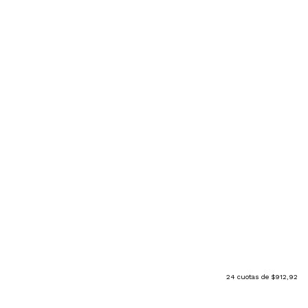
24
cuotas de
$912,92