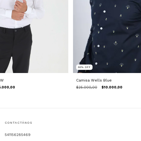
60
%
OFF
 W
Camisa Wells Blue
5.000,00
$25.000,00
$10.000,00
CONTACTÁNOS
541156285469