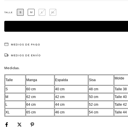
S
M
L
XL
TALLE
MEDIOS DE PAGO
MEDIOS DE ENVÍO
Medidas.
Molde
Talle
Manga
Espalda
Sisa
S
60 cm
40 cm
48 cm
Talle 38
M
62 cm
42 cm
50 cm
Talle 40
L
64 cm
44 cm
52 cm
Talle 42
XL
65 cm
46 cm
54 cm
Talle 44