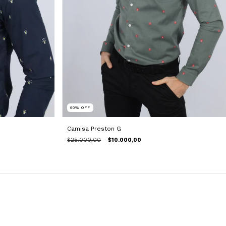
60
%
OFF
Camisa Preston G
$25.000,00
$10.000,00