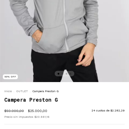
50
%
OFF
Inicio
.
OUTLET
.
Campera Preston G
Campera Preston G
$50.000,00
$25.000,00
24
cuotas de
$2.282,29
Precio sin impuestos
$20.661,16