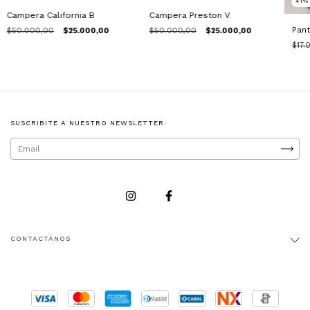
41
Campera California B
Campera Preston V
Pan
$50.000,00
$25.000,00
$50.000,00
$25.000,00
$17.
SUSCRIBITE A NUESTRO NEWSLETTER
CONTACTÁNOS