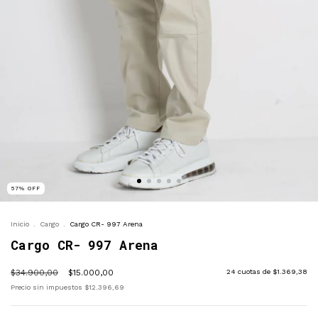
57
%
OFF
Inicio
.
Cargo
.
Cargo CR- 997 Arena
Cargo CR- 997 Arena
$34.900,00
$15.000,00
24
cuotas de
$1.369,38
Precio sin impuestos
$12.396,69