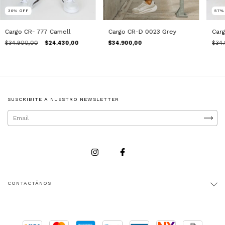
30
%
OFF
57
Cargo CR- 777 Camell
Cargo CR-D 0023 Grey
Carg
$34.900,00
$24.430,00
$34.900,00
$34.
SUSCRIBITE A NUESTRO NEWSLETTER
CONTACTÁNOS