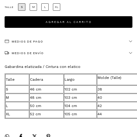
S
M
L
XL
TALLE
MEDIOS DE PAGO
MEDIOS DE ENVÍO
Gabardina elatizada / Cintura con elatico
Molde (Talle)
Talle
Cadera
Largo
S
46 cm
102 cm
38
M
48 cm
103 cm
40
L
50 cm
104 cm
42
XL
52 cm
105 cm
44