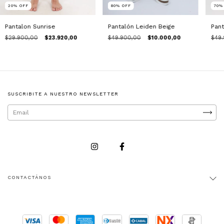
80
%
OFF
70
20
%
OFF
Pantalón Leiden Beige
Pant
Pantalon Sunrise
$49.900,00
$10.000,00
$49.
$29.900,00
$23.920,00
SUSCRIBITE A NUESTRO NEWSLETTER
CONTACTÁNOS