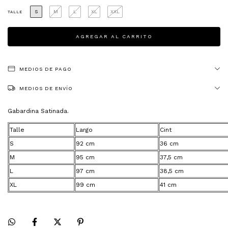
S
M
L
XL
XXL
TALLE
MEDIOS DE PAGO
MEDIOS DE ENVÍO
Gabardina Satinada.
Talle
Largo
Cint
S
92 cm
36 cm
M
95 cm
37,5 cm
L
97 cm
38,5 cm
XL
99 cm
41 cm