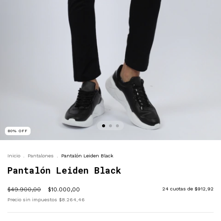
80
%
OFF
Inicio
.
Pantalones
.
Pantalón Leiden Black
Pantalón Leiden Black
$49.900,00
$10.000,00
24
cuotas de
$912,92
Precio sin impuestos
$8.264,46