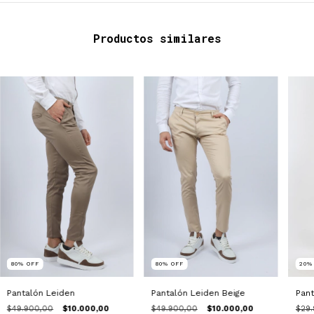
Productos similares
80
%
OFF
80
%
OFF
20
Pantalón Leiden
Pantalón Leiden Beige
Pant
$49.900,00
$10.000,00
$49.900,00
$10.000,00
$29.