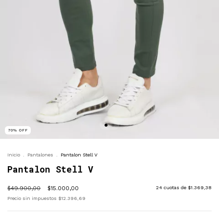
70
%
OFF
Inicio
.
Pantalones
.
Pantalon Stell V
Pantalon Stell V
$49.900,00
$15.000,00
24
cuotas de
$1.369,38
Precio sin impuestos
$12.396,69