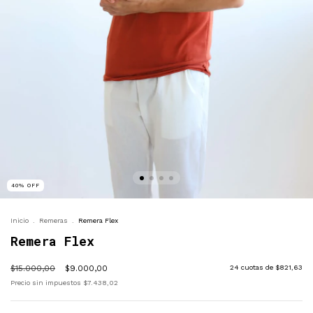
40
%
OFF
Inicio
.
Remeras
.
Remera Flex
Remera Flex
$15.000,00
$9.000,00
24
cuotas de
$821,63
Precio sin impuestos
$7.438,02