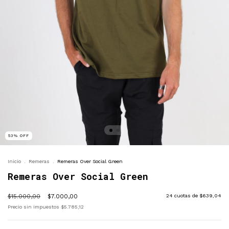
53
%
OFF
Inicio
.
Remeras
.
Remeras Over Social Green
Remeras Over Social Green
$15.000,00
$7.000,00
24
cuotas de
$639,04
Precio sin impuestos
$5.785,12