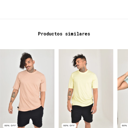
Productos similares
60
%
OFF
60
%
OFF
60