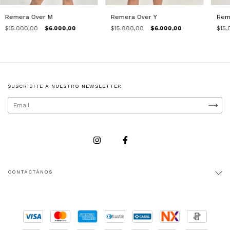
Remera Over M
Remera Over Y
Rem
$15.000,00
$6.000,00
$15.000,00
$6.000,00
$15.
SUSCRIBITE A NUESTRO NEWSLETTER
CONTACTÁNOS