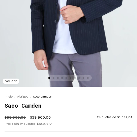
60
%
OFF
Inicio
.
Abrigos
.
Saco Camden
Saco Camden
$99.900,00
$39.900,00
24
cuotas de
$3.642,54
Precio sin impuestos
$32.975,21