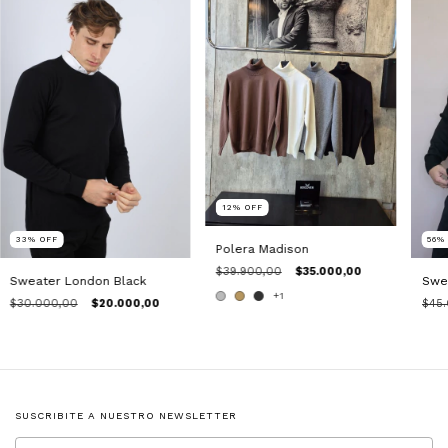
12
%
OFF
33
%
OFF
56
Polera Madison
$39.900,00
$35.000,00
Sweater London Black
Swea
+1
$30.000,00
$20.000,00
$45
SUSCRIBITE A NUESTRO NEWSLETTER