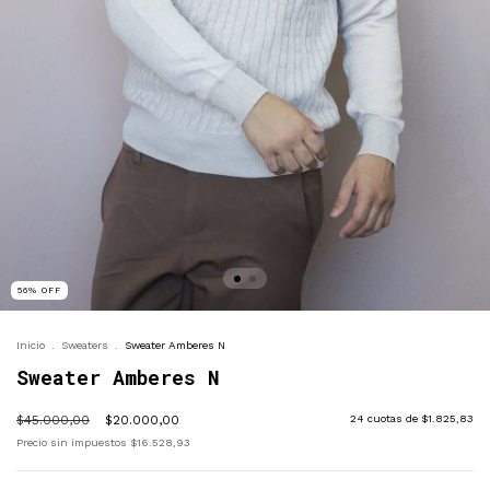
56
%
OFF
Inicio
.
Sweaters
.
Sweater Amberes N
Sweater Amberes N
$45.000,00
$20.000,00
24
cuotas de
$1.825,83
Precio sin impuestos
$16.528,93